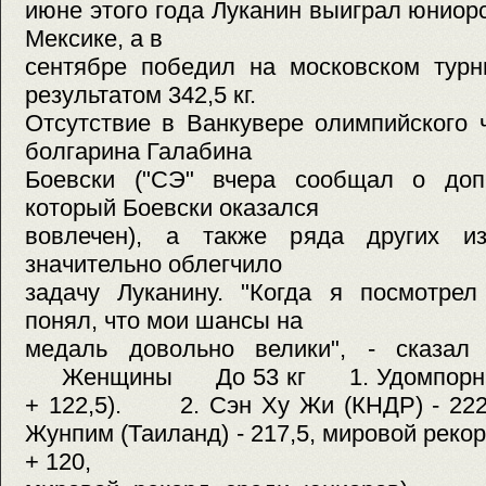
июне этого года Луканин выиграл юниор
Мексике, а в
сентябре победил на московском турн
результатом 342,5 кг.
Отсутствие в Ванкувере олимпийского 
болгарина Галабина
Боевски ("СЭ" вчера сообщал о доп
который Боевски оказался
вовлечен), а также ряда других из
значительно облегчило
задачу Луканину. "Когда я посмотрел
понял, что мои шансы на
медаль довольно велики", - сказал
Женщины До 53 кг 1. Удомпорн (Таи
+ 122,5). 2. Сэн Ху Жи (КНДР) - 222
Жунпим (Таиланд) - 217,5, мировой реко
+ 120,