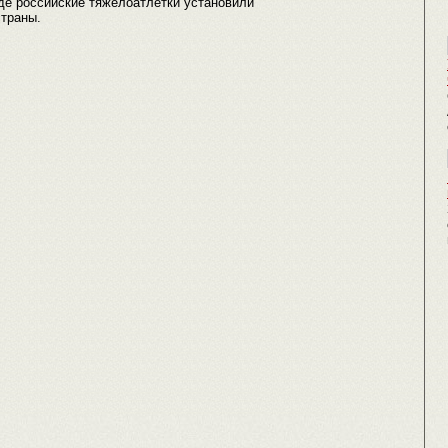
де российские тяжелоатлетки установили
страны.