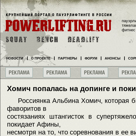
пауэрл
тяжела
фитнес
НОВОСТИ
О ПРОЕКТЕ
ПАРТНЕРЫ
ФОРУМ
АНОНСЫ
СОР
Хомич попалась на допинге и пок
Россиянка Альбина Хомич, которая бы
фаворитов в
состязаниях штангисток в супертяжело
покидает Афины,
несмотря на то, что соревнования в ее 