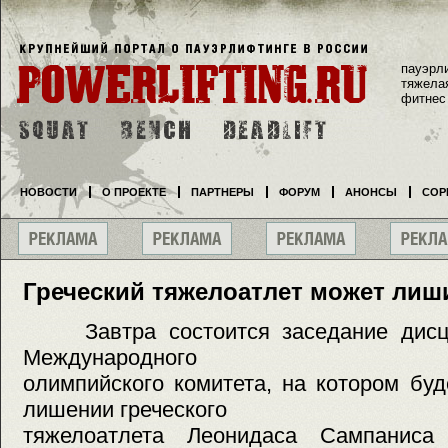
пауэрл
тяжела
фитнес
НОВОСТИ
О ПРОЕКТЕ
ПАРТНЕРЫ
ФОРУМ
АНОНСЫ
СОР
Греческий тяжелоатлет может лиш
Завтра состоится заседание дисци
Международного
олимпийского комитета, на котором бу
лишении греческого
тяжелоатлета Леонидаса Сампаниса 