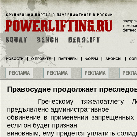
пауэрл
тяжела
фитнес
НОВОСТИ
О ПРОЕКТЕ
ПАРТНЕРЫ
ФОРУМ
АНОНСЫ
СОР
Правосудие продолжает преследо
Греческому тяжелоатлету Лео
предъявлено административное
обвинение в применении запрещенных 
если он будет признан
виновным, ему придется уплатить соли