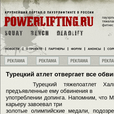
пауэрл
тяжела
фитнес
НОВОСТИ
О ПРОЕКТЕ
ПАРТНЕРЫ
ФОРУМ
АНОНСЫ
СОР
Турецкий атлет отвергает все обв
Турецкий тяжелоатлет Халил
предъявленные ему обвинения в
употреблении допинга. Напомним, что М
карьеру завоевал три
золотые олимпийские медали, подозре