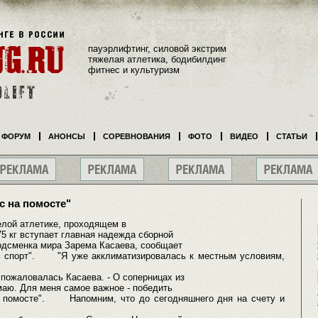
пауэрлифтинг, силовой экстрим
тяжелая атлетика, бодибилдинг
фитнес и культуризм
ФОРУМ
АНОНСЫ
СОРЕВНОВАНИЯ
ФОТО
ВИДЕО
СТАТЬИ
с на помосте"
лой атлетике, проходящем в
75 кг вступает главная надежда сборной
ордсменка мира Зарема Касаева, сообщает
сь спорт". "Я уже акклиматизировалась к местным условиям,
 пожаловалась Касаева. - О соперницах из
умаю. Для меня самое важное - победить
на помосте". Напомним, что до сегодняшнего дня на счету и