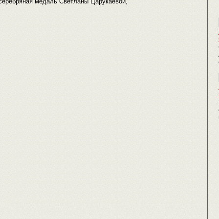
 серебряная медаль Светланы Царукаевой,