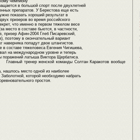
скому чемпиону
ащается в большой спорт после двухлетней
нных препаратов. У Берестова еще есть
нужно показать хороший результат в
 двух призеров во время российского
секрет, что именно в первом тяжелом весе
за место в составе бьются, в частности,
в, призер Афин-2004 Глеб Писаревский,
), поэтому в окончательный вариант
кг наверняка попадут двое штангистов.
е в составе тяжеловеса Евгения Чигишева,
ывал на международном уровне и теперь
ды поражений латыша Виктора Щербатиса.
. Главный тренер женской команды Солтан Каракотов вообще
а, нашлось место одной из наиболее
 Заболотной, которой необходимо набрать
оревновательного простоя.