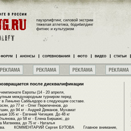
пауэрлифтинг, силовой экстрим
тяжелая атлетика, бодибилдинг
фитнес и культуризм
ФОРУМ
АНОНСЫ
СОРЕВНОВАНИЯ
ФОТО
ВИДЕО
СТАТЬИ
возвращается после дисквалификации
емпионате Европы (14 - 20 апреля,
крупным международным турниром перед
т в Линьяно Саббьядоро в следующем составе.
осян, до 77 кг - Олег Перепеченов, до
тшин, до 94 кг - Андрей Деманов, Мухамат
ыше 105 кг - Евгений Чигишев. До 48 кг
Ульянова, до 58 кг - Елена Биршкис, до
на Матвеева, до 75 кг - Наталья
уратова. КОММЕНТАРИЙ Сергея БУТОВА Главное внимание,