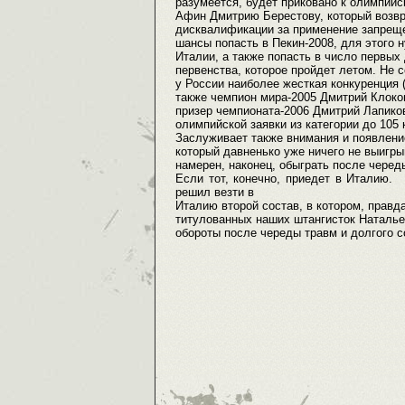
разумеется, будет приковано к олимпий
Афин Дмитрию Берестову, который возвр
дисквалификации за применение запреще
шансы попасть в Пекин-2008, для этого 
Италии, а также попасть в число первых
первенства, которое пройдет летом. Не 
у России наиболее жесткая конкуренция (
также чемпион мира-2005 Дмитрий Клоко
призер чемпионата-2006 Дмитрий Лапиков
олимпийской заявки из категории до 105 
Заслуживает также внимания и появлени
который давненько уже ничего не выигр
намерен, наконец, обыграть после чере
Если тот, конечно, приедет в Италию
решил везти в
Италию второй состав, в котором, правд
титулованных наших штангисток Наталье
обороты после череды травм и долгого с