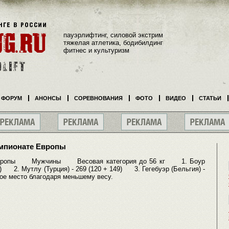
пауэрлифтинг, силовой экстрим
тяжелая атлетика, бодибилдинг
фитнес и культуризм
ФОРУМ
АНОНСЫ
СОРЕВНОВАНИЯ
ФОТО
ВИДЕО
СТАТЬИ
емпионате Европы
ропы Мужчины Весовая категория до 56 кг 1. Боур
к) 2. Мутлу (Турция) - 269 (120 + 149) 3. Гегебуэр (Бельгия) -
ое место благодаря меньшему весу.