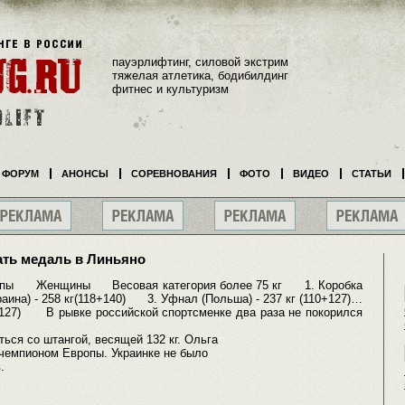
пауэрлифтинг, силовой экстрим
тяжелая атлетика, бодибилдинг
фитнес и культуризм
ФОРУМ
АНОНСЫ
СОРЕВНОВАНИЯ
ФОТО
ВИДЕО
СТАТЬИ
ать медаль в Линьяно
пы Женщины Весовая категория более 75 кг 1. Коробка
раина) - 258 кг(118+140) 3. Уфнал (Польша) - 237 кг (110+127)…
127) В рывке российской спортсменке два раза не покорился
ься со штангой, весящей 132 кг. Ольга
 чемпионом Европы. Украинке не было
.