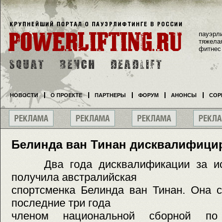
пауэрл
тяжела
фитнес
НОВОСТИ
О ПРОЕКТЕ
ПАРТНЕРЫ
ФОРУМ
АНОНСЫ
СОР
Белинда ван Тинан дисквалифицир
Два года дисквалификации за исп
получила австралийская
спортсменка Белинда ван Тинан. Она 
последние три года
членом национальной сборной по 