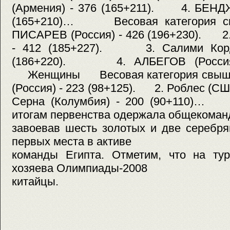
(Армения) - 376 (165+211). 4. БЕНДЖ
(165+210)… Весовая категория
ПИСАРЕВ (Россия) - 426 (196+230). 2.
- 412 (185+227). 3. Салими Корд
(186+220). 4. АЛБЕГОВ (Россия)
Женщины Весовая категория свыше
(Россия) - 223 (98+125). 2. Роблес (СШ
Серна (Колумбия) - 200 (90+110)…
итогам первенства одержала общекоман
завоевав шесть золотых и две серебр
первых места в активе
команды Египта. Отметим, что на тур
хозяева Олимпиады-2008
китайцы.