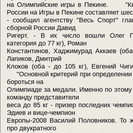
на Олимпийские игры в Пекине. "Кв
России на Игры в Пекине составляет шес
- сообщил агентству "Весь Спорт" гл
сборной России Давид
Ригерт. - В их число вошли Олег П
категория до 77 кг), Роман
Константинов, Хаджимурад Аккаев (оба
Лапиков, Дмитрий
Клоков (оба - до 105 кг), Евгений Чиг
"Основной критерий при определении с
бороться на
Олимпиаде за медали. Именно по этому
команду представители
веса до 85 кг - призер последних чемп
Эдиев и вице-чемпион
Европы-2008 Василий Половников. То ж
про двукратного