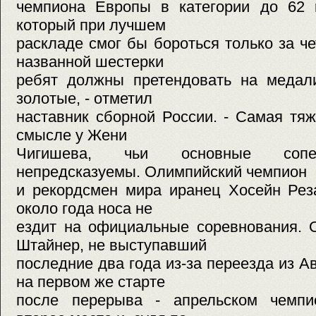
чемпиона Европы в категории до 62 к
который при лучшем
раскладе смог бы бороться только за че
названной шестерки
ребят должны претендовать на медал
золотые, - отметил
наставник сборной России. - Самая тя
смысле у Жени
Чигишева, чьи основные сопе
непредсказуемы. Олимпийский чемпион
и рекордсмен мира иранец Хосейн Рез
около года носа не
ездит на официальные соревнования. 
Штайнер, не выступавший
последние два года из-за переезда из А
на первом же старте
после перерыва - апрельском чемпи