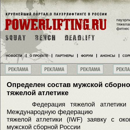
пауэрл
тяжела
фитнес
НОВОСТИ
О ПРОЕКТЕ
ПАРТНЕРЫ
ФОРУМ
АНОНСЫ
СОР
Определен состав мужской сборн
тяжелой атлетике
Федерация тяжелой атлетики Ро
Международную федерацию
тяжелой атлетики (IWF) заявку c око
мужской сборной России