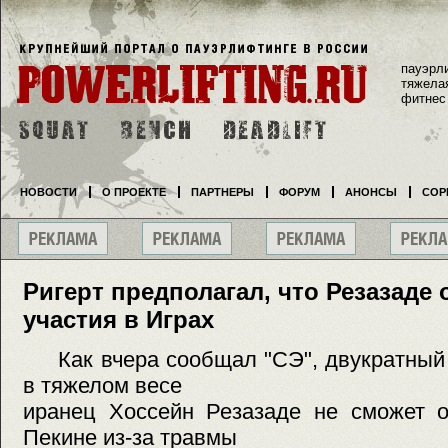
пауэрл
тяжела
фитнес
НОВОСТИ
О ПРОЕКТЕ
ПАРТНЕРЫ
ФОРУМ
АНОНСЫ
СОР
Ригерт предполагал, что Резазаде 
участия в Играх
Как вчера сообщал "СЭ", двукратный 
в тяжелом весе
иранец Хоссейн Резазаде не сможет о
Пекине из-за травмы