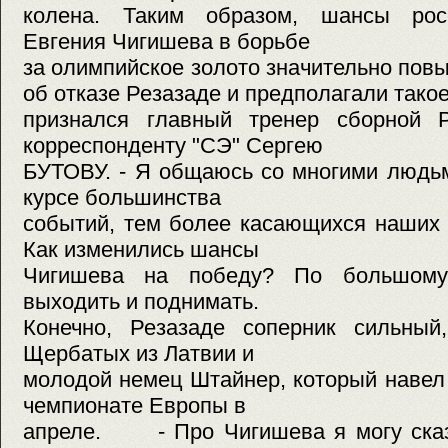
колена. Таким образом, шансы росс
Евгения Чигишева в борьбе
за олимпийское золото значительно по
об отказе Резазаде и предполагали такое
признался главный тренер сборной 
корреспонденту "СЭ" Сергею
БУТОВУ. - Я общаюсь со многими людьм
курсе большинства
событий, тем более касающихся наших 
Как изменились шансы
Чигишева на победу? По большому
выходить и поднимать.
Конечно, Резазаде соперник сильны
Щербатых из Латвии и
молодой немец Штайнер, который навел
чемпионате Европы в
апреле. - Про Чигишева я могу сказа