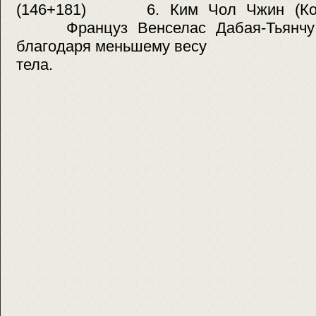
(146+181) 6. Ким Чол Чжин (Коре
Француз Венселас Дабая-Тьянчу з
благодаря меньшему весу
тела.