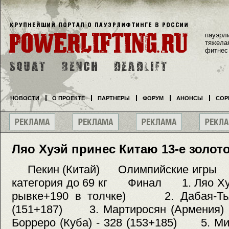
пауэрл
тяжела
фитнес
НОВОСТИ
О ПРОЕКТЕ
ПАРТНЕРЫ
ФОРУМ
АНОНСЫ
СОР
Ляо Хуэй принес Китаю 13-е золот
Пекин (Китай) Олимпийские игр
категория до 69 кг Финал 1. Ляо Хуэй
рывке+190 в толчке) 2. Дабая-Тьян
(151+187) 3. Мартиросян (Армения)
Борреро (Куба) - 328 (153+185) 5. Ми