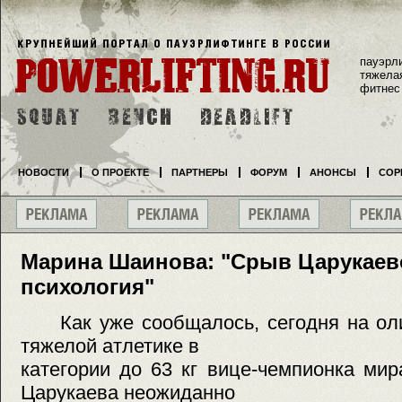
пауэрл
тяжела
фитнес
НОВОСТИ
О ПРОЕКТЕ
ПАРТНЕРЫ
ФОРУМ
АНОНСЫ
СОР
Марина Шаинова: "Срыв Царукаево
психология"
Как уже сообщалось, сегодня на оли
тяжелой атлетике в
категории до 63 кг вице-чемпионка ми
Царукаева неожиданно