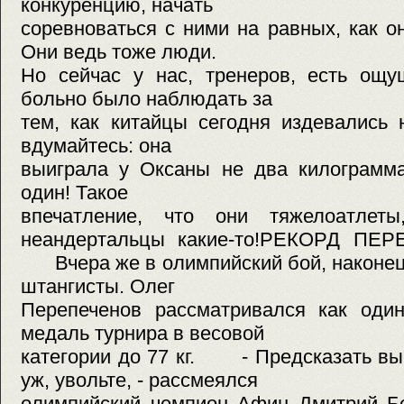
конкуренцию, начать
соревноваться с ними на равных, как о
Они ведь тоже люди.
Но сейчас у нас, тренеров, есть ощу
больно было наблюдать за
тем, как китайцы сегодня издевались 
вдумайтесь: она
выиграла у Оксаны не два килограмма
один! Такое
впечатление, что они тяжелоатлет
неандертальцы какие-то!РЕКОРД П
Вчера же в олимпийский бой, наконец,
штангисты. Олег
Перепеченов рассматривался как один
медаль турнира в весовой
категории до 77 кг. - Предсказать вы
уж, увольте, - рассмеялся
олимпийский чемпион Афин Дмитрий Бе