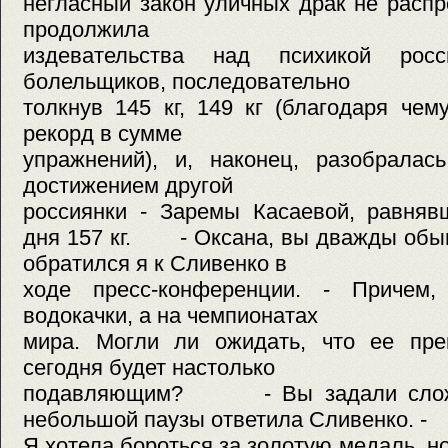
негласный закон уличных драк не распр
продолжила
издевательства над психикой рос
болельщиков, последовательно
толкнув 145 кг, 149 кг (благодаря че
рекорд в сумме
упражнений), и, наконец, разобрала
достижением другой
россиянки - Заремы Касаевой, равняв
дня 157 кг. - Оксана, вы дважды обыг
обратился я к Сливенко в
ходе пресс-конференции. - Причем,
водокачки, а на чемпионатах
мира. Могли ли ожидать, что ее пр
сегодня будет настолько
подавляющим? - Вы задали сложны
небольшой паузы ответила Сливенко. -
Я хотела бороться за золотую медаль, н