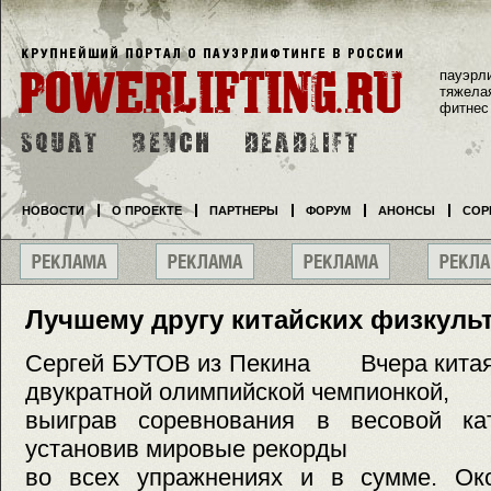
пауэрл
тяжела
фитнес
НОВОСТИ
О ПРОЕКТЕ
ПАРТНЕРЫ
ФОРУМ
АНОНСЫ
СОР
Лучшему другу китайских физкуль
Сергей БУТОВ из Пекина Вчера китаян
двукратной олимпийской чемпионкой,
выиграв соревнования в весовой ка
установив мировые рекорды
во всех упражнениях и в сумме. Ок