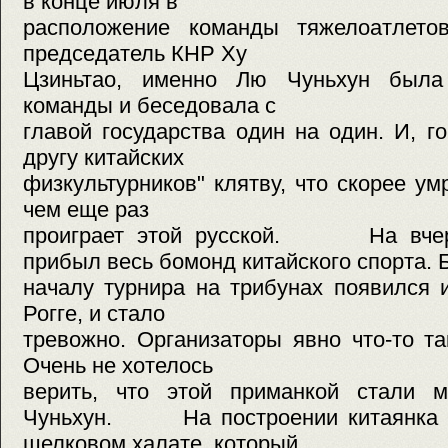
в конце июля в
расположение команды тяжелоатлето
председатель КНР Ху
Цзиньтао, именно Лю Чуньхун была
команды и беседовала с
главой государства один на один. И, г
другу китайских
физкультурников" клятву, что скорее ум
чем еще раз
проиграет этой русской. На вчер
прибыл весь бомонд китайского спорта. 
началу турнира на трибунах появился
Рогге, и стало
тревожно. Организаторы явно что-то т
Очень не хотелось
верить, что этой приманкой стали 
Чуньхун. На построении китаянка в
шелковом халате, который