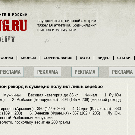
пауэрлифтинг, силовой экстрим
тяжелая атлетика, бодибилдинг
фитнес и культуризм
ФОРУМ
АНОНСЫ
СОРЕВНОВАНИЯ
ФОТО
ВИДЕО
СТАТЬИ
ой рекорд в сумме,но получил лишь серебро
Мужчины Весовая категория до 85 кг Финал 1. Лу Юн
олчке) 2. Рыбаков (Белоруссия) - 394 (185 + 209) (мировой рекорд
росян (Армения) - 380 (177 + 203) 4. Седов (Казахстан) - 380
2 (169 + 203) 6. Эннекин (Франция) - 367 (162 + 205) Лу Юн,
вленный Рыбаковым минутами
золото, поскольку весит на 280 грамм