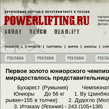
пауэрл
тяжела
фитнес
НОВОСТИ
О ПРОЕКТЕ
ПАРТНЕРЫ
ФОРУМ
АНОНСЫ
СОР
Первое золото юниорского чемпио
мирадосталось представительниц
Бухарест (Румыния) Чемпионат м
Юниоры До 56 кг 1. Ву Цзинбяо (Кит
рывке+155 в толчке) 2. Дудогло (Молд
3. Итоказу (Япония) - 243 (105+13