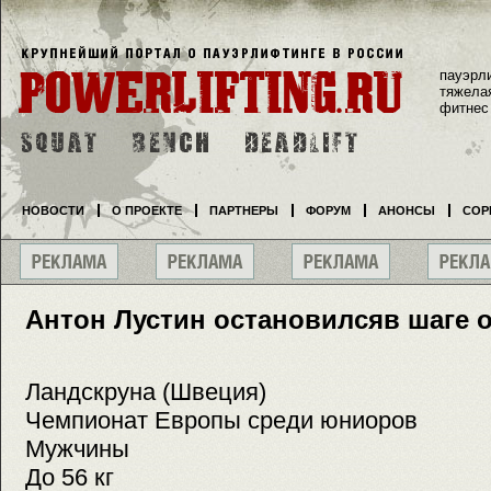
пауэрл
тяжела
фитнес
НОВОСТИ
О ПРОЕКТЕ
ПАРТНЕРЫ
ФОРУМ
АНОНСЫ
СОР
Антон Лустин остановилсяв шаге 
Ландскруна (Швеция)
Чемпионат Европы среди юниоров
Мужчины
До 56 кг