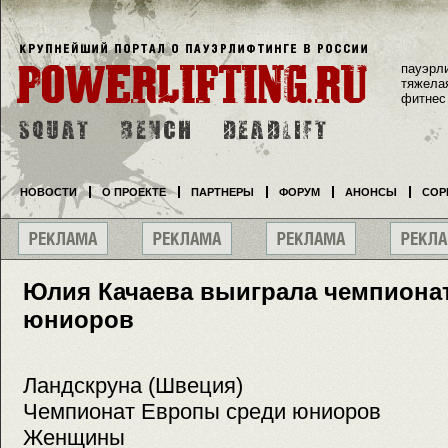
пауэрл
тяжела
фитнес
НОВОСТИ
О ПРОЕКТЕ
ПАРТНЕРЫ
ФОРУМ
АНОНСЫ
СОР
Юлия Качаева выиграла чемпиона
юниоров
Ландскруна (Швеция)
Чемпионат Европы среди юниоров
Женщины