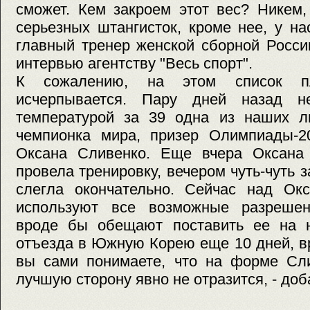
сможет. Кем закроем этот вес? Никем,
серьезных штангисток, кроме нее, у нас
главный тренер женской сборной Росси
интервью агентству "Весь спорт".
К сожалению, на этом список п
исчерпывается. Пару дней назад н
температурой за 39 одна из наших л
чемпионка мира, призер Олимпиады-2
Оксана Сливенко. Еще вчера Оксана
провела тренировку, вечером чуть-чуть 
слегла окончательно. Сейчас над Окс
используют все возможные разреше
вроде бы обещают поставить ее на н
отъезда в Южную Корею еще 10 дней, в
вы сами понимаете, что на форме Сли
лучшую сторону явно не отразится, - доб