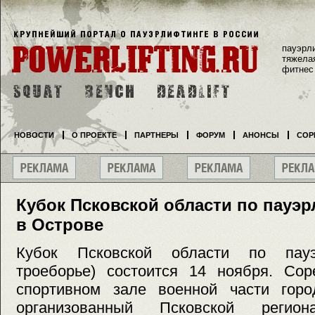
пауэрл
тяжела
фитнес
НОВОСТИ
О ПРОЕКТЕ
ПАРТНЕРЫ
ФОРУМ
АНОНСЫ
СОР
Кубок Псковской области по пауэ
в Острове
Кубок Псковской области по пауэ
троеборье) состоится 14 ноября. Сор
спортивном зале военной части город
организованный Псковской регион