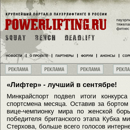
пауэрл
тяжела
фитнес
НОВОСТИ
О ПРОЕКТЕ
ПАРТНЕРЫ
ФОРУМ
АНОНСЫ
СОР
«Лифтер» - лучший в сентябре!
Минкрайспорт подвел итоги конкурс
спортсмена месяца. Оставив за борто
вице-чемпионку мира по женской бор
победителя британского этапа Кубка м
Стерхова, больше всего голосов интерн