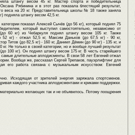
дняла штангу весом 45 кг. Мастер спорта и победительница
Оксана Рябинина и в этот раз показала блестящий результат,
ого веса на 20 кг. Представительница школы № 18 также заняла
г) подняла штангу весом 42,5 кг.
категории показал Алексей Сычёв (до 56 кг), который поднял 75
бедителем, который выступил самостоятельно, независимо от
(до 60 кг) из Чебаркуля поднял штангу весом 105 кг. Также
2 кг) - отжал 52,5 кг, Максим Даньков (до 67,5 кг) - 90 кг,
ор Титов (до 82,5 кг) - 160 кг, Даниил Дёмин (до 90 кг) - 135 кг, и
0 кг. Не только в своей категории, но и вообще лучший результат
до 100 кг). Он поднял штангу весом 175 кг. В честь старейшего
 самые длительные аплодисменты. В свои 58 лет Евгений отжал
егории. Вообще же, рассказал Сергей Трепаков, пауэрлифтинг для
щая его работа связана с музыкальным искусством: Евгений
чно. Исходящая от зрителей энергия заряжала спортсменов.
дривая каждого участника аплодисментами и криками поддержки.
 материально желающих так и не объявилось. Потому поощрения