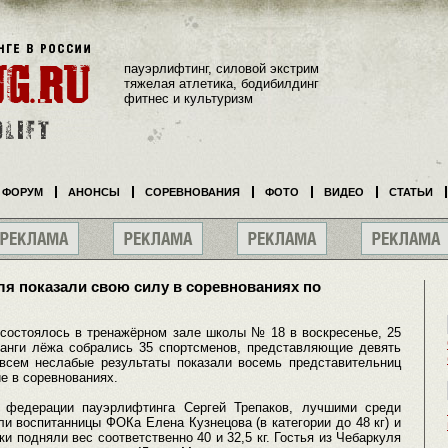
пауэрлифтинг, силовой экстрим
тяжелая атлетика, бодибилдинг
фитнес и культуризм
ФОРУМ
АНОНСЫ
СОРЕВНОВАНИЯ
ФОТО
ВИДЕО
СТАТЬИ
ля показали свою силу в соревнованиях по
 состоялось в тренажёрном зале школы № 18 в воскресенье, 25
анги лёжа собрались 35 спортсменов, представляющие девять
всем неслабые результаты показали восемь представительниц
е в соревнованиях.
й федерации пауэрлифтинга Сергей Трепаков, лучшими среди
и воспитанницы ФОКа Елена Кузнецова (в категории до 48 кг) и
и подняли вес соответственно 40 и 32,5 кг. Гостья из Чебаркуля