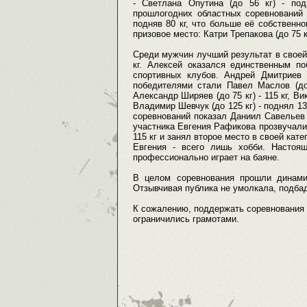
- Светлана Опутина (до 56 кг) - по
прошлогодних областных соревнований 
подняв 80 кг, что больше её собственн
призовое место: Катри Трепакова (до 75 к
Среди мужчин лучший результат в своей 
кг. Алексей оказался единственным по
спортивных клубов. Андрей Дмитриев 
победителями стали Павел Маслов (до 5
Александр Ширяев (до 75 кг) - 115 кг, Викт
Владимир Шевчук (до 125 кг) - поднял 13
соревнований показал Даниил Савельев (
участника Евгения Рафикова прозвучали
115 кг и занял второе место в своей кат
Евгения - всего лишь хобби. Настоя
профессионально играет на баяне.
В целом соревнования прошли динами
Отзывчивая публика не умолкала, подба
К сожалению, поддержать соревнования
ограничились грамотами.