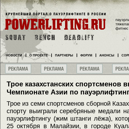
пауэрл
тяжела
фитнес
НОВОСТИ
О ПРОЕКТЕ
ПАРТНЕРЫ
ФОРУМ
АНОНСЫ
СОР
Трое казахстанских спортсменов 
Чемпионате Азии по пауэрлифтин
Трое из семи спортсменов сборной Каза
спорту выиграли серебряные медали н
пауэрлифтингу (жим штанги лёжа), кот
25 октября в Малайзии, в городе Куал