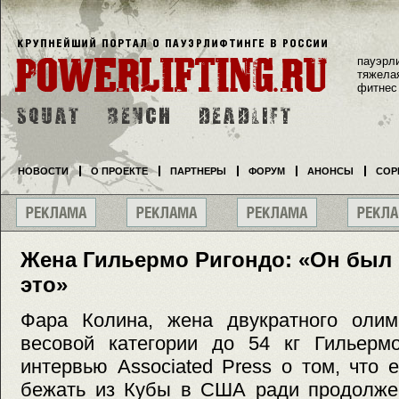
пауэрл
тяжела
фитнес
НОВОСТИ
О ПРОЕКТЕ
ПАРТНЕРЫ
ФОРУМ
АНОНСЫ
СОР
Жена Гильермо Ригондо: «Он был
это»
Фара Колина, жена двукратного олим
весовой категории до 54 кг Гильерм
интервью Associated Press о том, что
бежать из Кубы в США ради продолжен