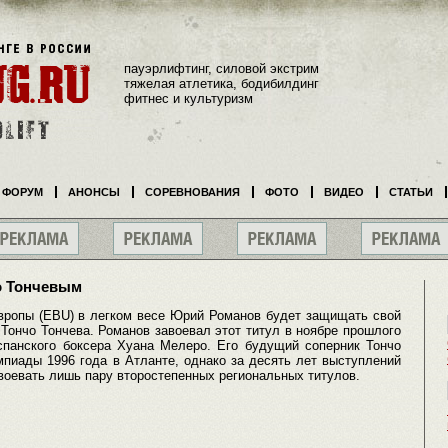
пауэрлифтинг, силовой экстрим
тяжелая атлетика, бодибилдинг
фитнес и культуризм
ФОРУМ
АНОНСЫ
СОРЕВНОВАНИЯ
ФОТО
ВИДЕО
СТАТЬИ
о Тончевым
вропы (EBU) в легком весе Юрий Романов будет защищать свой
 Тончо Тончева. Романов завоевал этот титул в ноябре прошлого
испанского боксера Хуана Мелеро. Его будущий соперник Тончо
пиады 1996 года в Атланте, однако за десять лет выступлений
воевать лишь пару второстепенных региональных титулов.