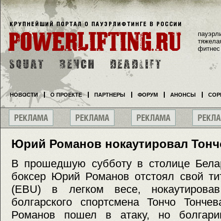
пауэрл
тяжела
фитнес
НОВОСТИ
О ПРОЕКТЕ
ПАРТНЕРЫ
ФОРУМ
АНОНСЫ
СОР
Юрий Романов нокаутировал Тонч
В прошедшую субботу в столице Бела
боксер Юрий Романов отстоял свой ти
(EBU) в легком весе, нокаутирова
болгарского спортсмена Тончо Тончев
Романов пошел в атаку, но болгари