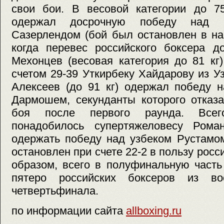
свои бои. В весовой категории до 7
одержал досрочную победу над 
Сазерлендом (бой был остановлен в на
когда перевес российского боксера до
Мехонцев (весовая категория до 81 кг
счетом 29-39 Уткирбеку Хайдарову из У
Алексеев (до 91 кг) одержал победу 
Дармошем, секунданты которого отказ
боя после первого раунда. Все
понадобилось супертяжеловесу Рома
одержать победу над узбеком Рустамо
остановлен при счете 22-2 в пользу росс
образом, всего в полуфинальную част
пятеро российских боксеров из в
четвертьфинала.
по информации сайта
allboxing.ru