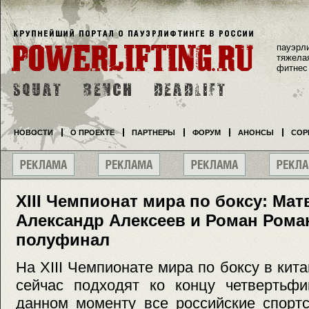
пауэрл
тяжела
фитнес
НОВОСТИ
О ПРОЕКТЕ
ПАРТНЕРЫ
ФОРУМ
АНОНСЫ
СОР
XIII Чемпионат мира по боксу: Мат
Александр Алексеев и Роман Рома
полуфинал
На XIII Чемпионате мира по боксу в кит
сейчас подходят ко концу четвертьфи
данном моменту все российские спорт