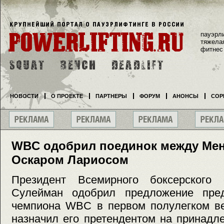
пауэрл
тяжела
фитнес
НОВОСТИ
О ПРОЕКТЕ
ПАРТНЕРЫ
ФОРУМ
АНОНСЫ
СОР
WBC одобрил поединок между Мен
Оскаром Лариосом
Президент Всемирного боксерского
Сулейман одобрил предложение пред
чемпиона WBC в первом полулегком ве
назначил его претендентом на принад