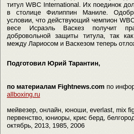
титул WBC International. Их поединок д
в столице Филиппин Маниле. Одоб
условии, что действующий чемпион WBC
весе Исраэль Васкез получит пр
добровольной защиты титула, так как
между Лариосом и Васкезом теперь отло
Подготовил Юрий Тарантин,
по материалам Fightnews.com
по инфо
allboxing.ru
мейвезер, онлайн, юноши, everlast, mix figh
первенство, юниоры, крис берд, белгород
октябрь, 2013, 1985, 2006