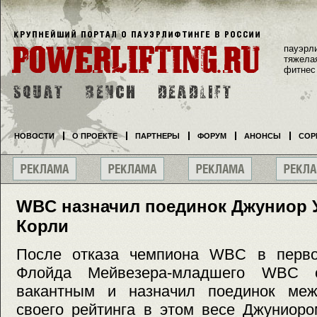
пауэрл
тяжела
фитнес
НОВОСТИ
О ПРОЕКТЕ
ПАРТНЕРЫ
ФОРУМ
АНОНСЫ
СОР
WBC назначил поединок Джуниор 
Корли
После отказа чемпиона WBC в перво
Флойда Мейвезера-младшего WBC о
вакантным и назначил поединок ме
своего рейтинга в этом весе Джуниор