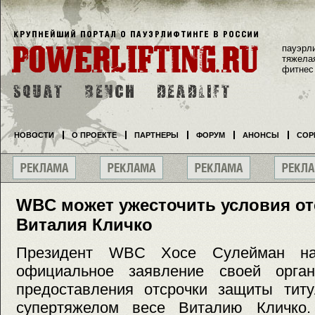
пауэрл
тяжела
фитнес
НОВОСТИ
О ПРОЕКТЕ
ПАРТНЕРЫ
ФОРУМ
АНОНСЫ
СОР
WBC может ужесточить условия от
Виталия Кличко
Президент WBC Хосе Сулейман нак
официальное заявление своей орган
предоставления отсрочки защиты ти
супертяжелом весе Виталию Кличко