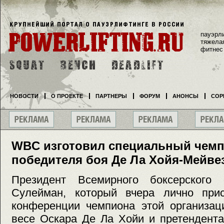
пауэрл
тяжела
фитнес
НОВОСТИ
О ПРОЕКТЕ
ПАРТНЕРЫ
ФОРУМ
АНОНСЫ
СОР
WBC изготовил специальный чемп
победителя боя Де Ла Хойя-Мейве
Президент Всемирного боксерского
Сулейман, который вчера лично прис
конференции чемпиона этой организац
весе Оскара Де Ла Хойи и претендента