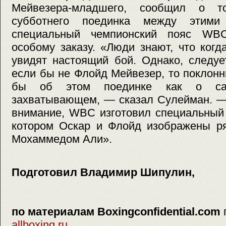
Мейвезера-младшего, сообщил о т
субботнего поединка между этими
специальный чемпионский пояс WBC
особому заказу. «Люди знают, что когд
увидят настоящий бой. Однако, следуе
если бы не Флойд Мейвезер, то поклонн
бы об этом поединке как о са
захватывающем, — сказал Сулейман. —
внимание, WBC изготовил специальный 
котором Оскар и Флойд изображены р
Мохаммедом Али».
Подготовил Владимир Шипулин,
по материалам Boxingconfidential.com
allboxing.ru