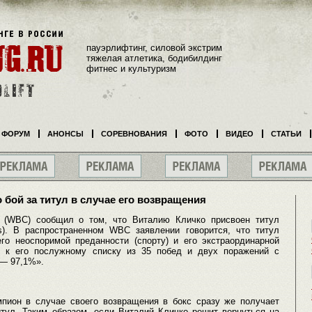
пауэрлифтинг, силовой экстрим
тяжелая атлетика, бодибилдинг
фитнес и культуризм
ФОРУМ
АНОНСЫ
СОРЕВНОВАНИЯ
ФОТО
ВИДЕО
СТАТЬИ
бой за титул в случае его возвращения
т (WBC) сообщил о том, что Виталию Кличко присвоен титул
s). В распространенном WBC заявлении говорится, что титул
го неоспоримой преданности (спорту) и его экстраординарной
я к его послужному списку из 35 побед и двух поражений с
 — 97,1%».
пион в случае своего возвращения в бокс сразу же получает
итул. Таким образом, если Виталий Кличко решит вернуться на