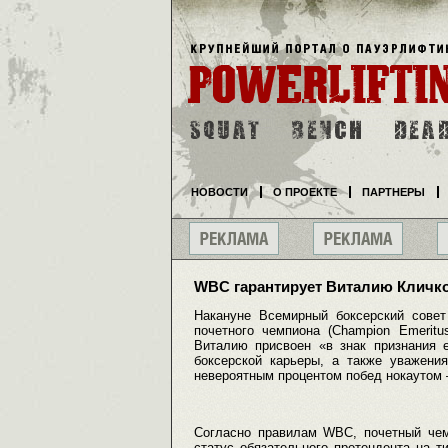
НОВОСТИ
О ПРОЕКТЕ
ПАРТНЕРЫ
WBC гарантирует Виталию Кличко 
Накануне Всемирный боксерский сове
почетного чемпиона (Champion Emeritu
Виталию присвоен «в знак признания е
боксерской карьеры, а также уважени
невероятным процентом побед нокаутом
Согласно правилам WBC, почетный чем
статус обязательного претендента на т