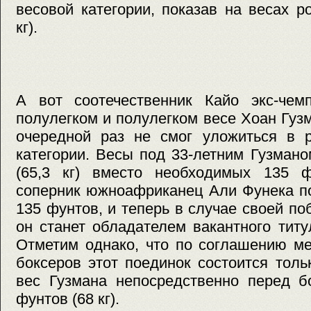
весовой категории, показав на весах р
кг).
А вот соотечественник Кайо экс-че
полулегком и полулегком весе Хоан Гузм
очередной раз не смог уложиться в р
категории. Весы под 33-летним Гузман
(65,3 кг) вместо необходимых 135 фу
соперник южноафриканец Али Фунека по
135 фунтов, и теперь в случае своей п
он станет обладателем вакантного титу
Отметим однако, что по соглашению м
боксеров этот поединок состоится толь
вес Гузмана непосредственно перед б
фунтов (68 кг).