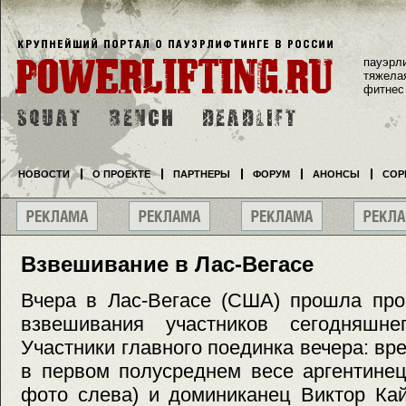
пауэрл
тяжела
фитнес
НОВОСТИ
О ПРОЕКТЕ
ПАРТНЕРЫ
ФОРУМ
АНОНСЫ
СОР
Взвешивание в Лас-Вегасе
Вчера в Лас-Вегасе (США) прошла про
взвешивания участников сегодняшне
Участники главного поединка вечера: 
в первом полусреднем весе аргентине
фото слева) и доминиканец Виктор Ка