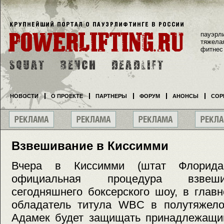
пауэрл
тяжела
фитнес
НОВОСТИ
О ПРОЕКТЕ
ПАРТНЕРЫ
ФОРУМ
АНОНСЫ
СОР
Взвешивание в Киссимми
Вчера в Киссимми (штат Флорида
официальная процедура взвеши
сегодняшнего боксерского шоу, в глав
обладатель титула WBC в полутяжел
Адамек будет защищать принадлежащий