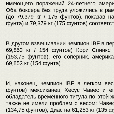
имеющего поражений 24-летнего амери
Оба боксера без труда уложились в ра
(до 79,379 кг / 175 фунтов), показав н
фунта) и 79,379 кг (175 фунтов) соответс
В другом взвешивании чемпион IBF в пе
69,853 кг / 154 фунтов) Кори Спинкс 
(153,75 фунтов), его соперник, амери
69,853 кг (154 фунта).
И, наконец, чемпион IBF в легком вес
фунтов) мексиканец Хесус Чавес и ег
обладатель временного титула по этой 
также не имели проблем с весом: Чавес
(134,75 фунтов), Диас на 61,253 кг (135 ф