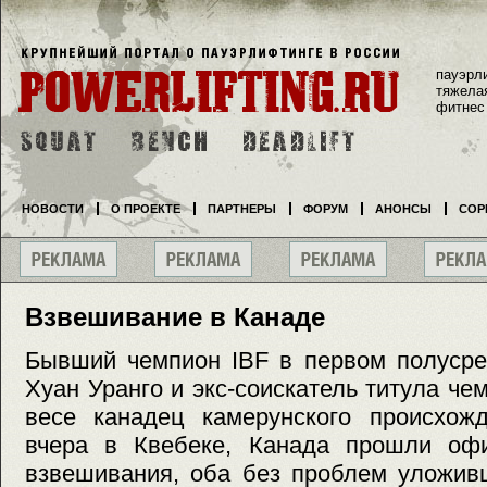
пауэрл
тяжела
фитнес
НОВОСТИ
О ПРОЕКТЕ
ПАРТНЕРЫ
ФОРУМ
АНОНСЫ
СОР
Взвешивание в Канаде
Бывший чемпион IBF в первом полусре
Хуан Уранго и экс-соискатель титула че
весе канадец камерунского происхож
вчера в Квебеке, Канада прошли оф
взвешивания, оба без проблем уложив