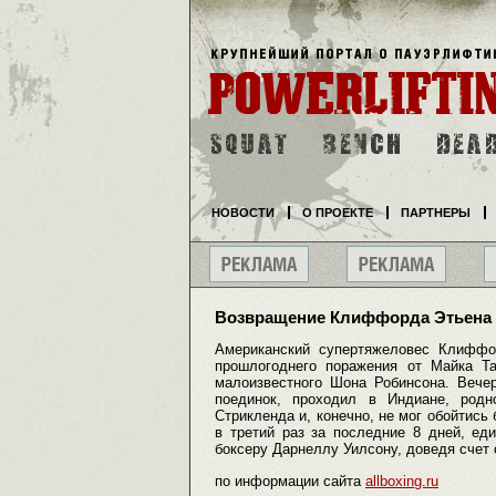
НОВОСТИ
О ПРОЕКТЕ
ПАРТНЕРЫ
Возвращение Клиффорда Этьена
Американский супертяжеловес Клиффо
прошлогоднего поражения от Майка Та
малоизвестного Шона Робинсона. Вечер
поединок, проходил в Индиане, родн
Стрикленда и, конечно, не мог обойтись
в третий раз за последние 8 дней, е
боксеру Дарнеллу Уилсону, доведя счет 
по информации сайта
allboxing.ru