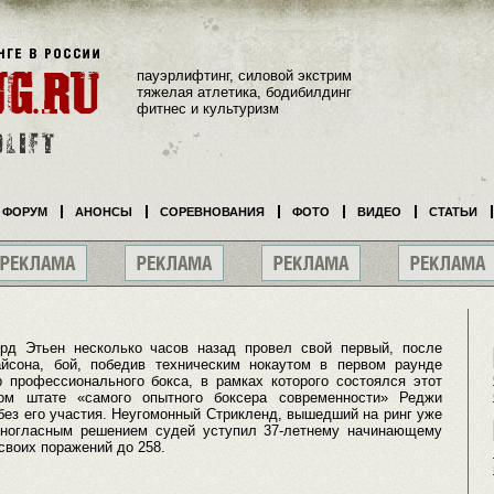
пауэрлифтинг, силовой экстрим
тяжелая атлетика, бодибилдинг
фитнес и культуризм
ФОРУМ
АНОНСЫ
СОРЕВНОВАНИЯ
ФОТО
ВИДЕО
СТАТЬИ
рд Этьен несколько часов назад провел свой первый, после
йсона, бой, победив техническим нокаутом в первом раунде
 профессионального бокса, в рамках которого состоялся этот
ом штате «самого опытного боксера современности» Реджи
 без его участия. Неугомонный Стрикленд, вышедший на ринг уже
диногласным решением судей уступил 37-летнему начинающему
своих поражений до 258.