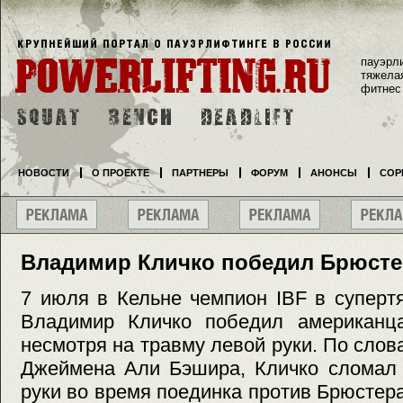
пауэрл
тяжела
фитнес
НОВОСТИ
О ПРОЕКТЕ
ПАРТНЕРЫ
ФОРУМ
АНОНСЫ
СОР
Владимир Кличко победил Брюстер
7 июля в Кельне чемпион IBF в суперт
Владимир Кличко победил американц
несмотря на травму левой руки. По сло
Джеймена Али Бэшира, Кличко сломал 
руки во время поединка против Брюстера