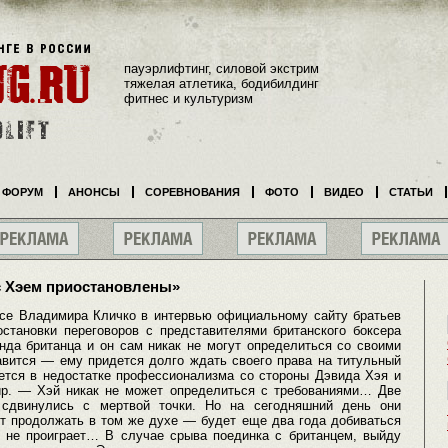
пауэрлифтинг, силовой экстрим
тяжелая атлетика, бодибилдинг
фитнес и культуризм
ФОРУМ
АНОНСЫ
СОРЕВНОВАНИЯ
ФОТО
ВИДЕО
СТАТЬИ
с Хэем приостановлены»
се Владимира Кличко в интервью официальному сайту братьев
становки переговоров с представителями британского боксера
нда британца и он сам никак не могут определиться со своими
авится — ему придется долго ждать своего права на титульный
ется в недостатке профессионализма со стороны Дэвида Хэя и
ир. — Хэй никак не может определиться с требованиями… Две
 сдвинулись с мертвой точки. Но на сегодняшний день они
т продолжать в том же духе — будет еще два года добиваться
 не проиграет… В случае срыва поединка с британцем, выйду