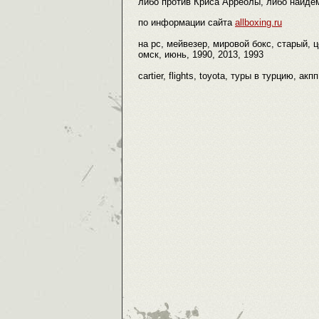
либо против Криса Арреолы, либо найдем
по информации сайта
allboxing.ru
на pc, мейвезер, мировой бокс, старый, ц
омск, июнь, 1990, 2013, 1993
cartier, flights, toyota, туры в турцию, а