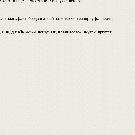
 кого-то еще… Это станет ясно уже позже».
ска, миксфайт, борцовки, спб, советский, тренер, уфа, пермь,
кпп, бмв, дизайн кухни, погрузчик, владивосток, якутск, иркутск