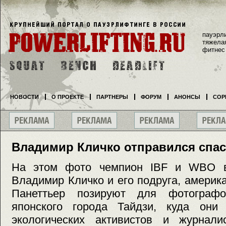
пауэрл
тяжела
фитнес
НОВОСТИ
О ПРОЕКТЕ
ПАРТНЕРЫ
ФОРУМ
АНОНСЫ
СОР
Владимир Кличко отправился спа
На этом фото чемпион IBF и WBO в
Владимир Кличко и его подруга, америк
Панеттьер позируют для фотограф
японского города Тайдзи, куда они
экологических активистов и журнали