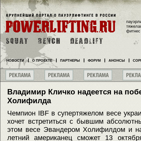
пауэрл
тяжела
фитнес
НОВОСТИ
О ПРОЕКТЕ
ПАРТНЕРЫ
ФОРУМ
АНОНСЫ
СОР
Владимир Кличко надеется на поб
Холифилда
Чемпион IBF в супертяжелом весе укра
хочет встретиться с бывшим абсолютн
этом весе Эвандером Холифилдом и над
летний американец сможет 13 октябр