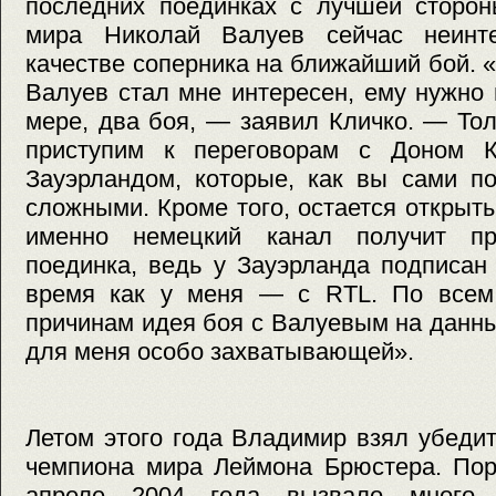
последних поединках с лучшей сторон
мира Николай Валуев сейчас неинт
качестве соперника на ближайший бой. 
Валуев стал мне интересен, ему нужно
мере, два боя, — заявил Кличко. — То
приступим к переговорам с Доном 
Зауэрландом, которые, как вы сами по
сложными. Кроме того, остается открыты
именно немецкий канал получит п
поединка, ведь у Зауэрланда подписан
время как у меня — с RTL. По всем
причинам идея боя с Валуевым на данн
для меня особо захватывающей».
Летом этого года Владимир взял убеди
чемпиона мира Леймона Брюстера. Пор
апреле 2004 года вызвало много 