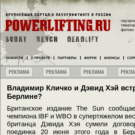
пауэрл
тяжела
фитнес
НОВОСТИ
О ПРОЕКТЕ
ПАРТНЕРЫ
ФОРУМ
АНОНСЫ
СОР
Владимир Кличко и Дэвид Хэй вст
Берлине?
Британское издание The Sun сообщает
чемпиона IBF и WBO в супертяжелом ве
британца Дэвида Хэя сумели догово
поединка 20 июня этого года в Бер