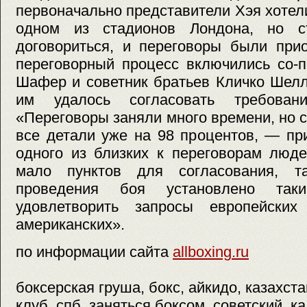
первоначально представители Хэя хотели
одном из стадионов Лондона, но с
договориться, и переговоры были при
переговорный процесс включились со-
Шафер и советник братьев Кличко Шелл
им удалось согласовать требован
«Переговоры заняли много времени, но 
все детали уже на 98 процентов, — пр
одного из близких к переговорам люд
мало пунктов для согласования, 
проведения боя установлено так
удовлетворить запросы европейских
американских».
по информации сайта
allboxing.ru
боксерская груша, бокс, айкидо, казахст
клуб, спб, заняться боксом, советский, ка