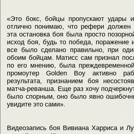
«Это бокс, бойцы пропускают удары и
отлично понимаю, что рефери должен 
эта остановка боя была просто позорн
исход боя, будь то победа, поражение 
все было сделано правильно, при оди
обоим бойцам. Матисс сам признал посл
по его мнению, была преждевременной
промоутер Golden Boy активно ра
результата, признанием боя несостоя
матча-реванша. Еще раз хочу подчеркнут
было спорным, оно было явно ошибочн
увидите это сами».
Видеозапись боя Вивиана Харриса и Лук