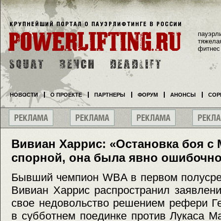
пауэрл
тяжела
фитнес
НОВОСТИ
О ПРОЕКТЕ
ПАРТНЕРЫ
ФОРУМ
АНОНСЫ
СОР
Вивиан Харрис: «Остановка боя с
спорной, она была явно ошибочно
Бывший чемпион WBA в первом полусред
Вивиан Харрис распространил заявлени
свое недовольство решением рефери Г
в субботнем поединке против Лукаса М