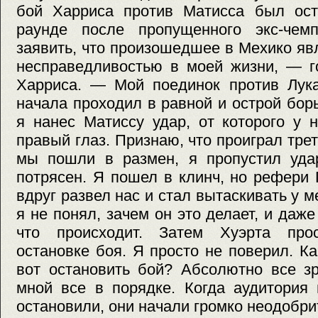
бой Харриса против Матисса был ост
раунде после пропущенного экс-чем
заявить, что произошедшее в Мехико я
несправедливостью в моей жизни, — г
Харриса. — Мой поединок против Лука
начала проходил в равной и острой бор
я нанес Матиссу удар, от которого у 
правый глаз. Признаю, что проиграл тре
мы пошли в размен, я пропустил уда
потрясен. Я пошел в клинч, но рефери
вдруг развел нас и стал вытаскивать у м
я не понял, зачем он это делает, и даж
что происходит. Затем Хуэрта про
остановке боя. Я просто не поверил. К
вот остановить бой? Абсолютно все зр
мной все в порядке. Когда аудитория 
остановили, они начали громко неодобри