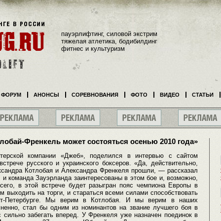
пауэрлифтинг, силовой экстрим
тяжелая атлетика, бодибилдинг
фитнес и культуризм
ФОРУМ
АНОНСЫ
СОРЕВНОВАНИЯ
ФОТО
ВИДЕО
СТАТЬИ
лобай-Френкель может состояться осенью 2010 года»
утерской компании «Джеб», поделился в интервью с сайтом
встрече русского и украинского боксеров. «Да, действительно,
ксандра Котлобая и Александра Френкеля прошли, — рассказал
 и команда Зауэрланда заинтересованы в этом бое и, возможно,
всего, в этой встрече будет разыгран пояс чемпиона Европы в
м выходить на торги, и стараться всеми силами способствовать
кт-Петербурге. Мы верим в Котлобая. И мы верим в наших
мненно, стал бы одним из номинантов на звание лучшего боя в
с сильно забегать вперед. У Френкеля уже назначен поединок в