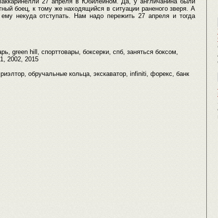
Маккаринелли 27 апреля в Юбилейном. Да, у англичанина были
ный боец, к тому же находящийся в ситуации раненого зверя. А
 ему некуда отступать. Нам надо пережить 27 апреля и тогда
рь, green hill, спорттовары, боксерки, спб, заняться боксом,
1, 2002, 2015
риэлтор, обручальные кольца, экскаватор, infiniti, форекс, банк