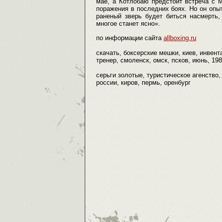
мае, а Котлобаю предстоит встреча с 
поражения в последних боях. Но он опыт
раненый зверь будет биться насмерть,
многое станет ясно».
по информации сайта
allboxing.ru
скачать, боксерские мешки, киев, инвента
тренер, смоленск, омск, псков, июнь, 198
серьги золотые, туристическое агенство, 
россии, киров, пермь, оренбург