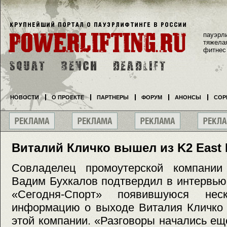
пауэрл
тяжела
фитнес
НОВОСТИ
О ПРОЕКТЕ
ПАРТНЕРЫ
ФОРУМ
АНОНСЫ
СОР
Виталий Кличко вышел из K2 East 
Совладелец промоутерской компании
Вадим Бухкалов подтвердил в интервью
«Сегодня-Спорт» появившуюся нес
информацию о выходе Виталия Кличко 
этой компании. «Разговоры начались е