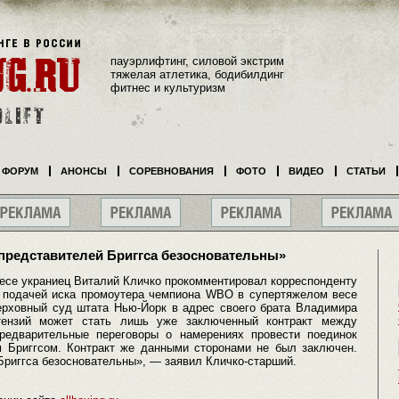
пауэрлифтинг, силовой экстрим
тяжелая атлетика, бодибилдинг
фитнес и культуризм
ФОРУМ
АНОНСЫ
СОРЕВНОВАНИЯ
ФОТО
ВИДЕО
СТАТЬИ
 представителей Бриггса безосновательны»
есе украниец Виталий Кличко прокомментировал корреспонденту
 подачей иска промоутера чемпиона WBO в супертяжелом весе
рховный суд штата Нью-Йорк в адрес своего брата Владимира
тензий может стать лишь уже заключенный контракт между
редварительные переговоры о намерениях провести поединок
Бриггсом. Контракт же данными сторонами не был заключен.
Бриггса безосновательны», — заявил Кличко-старший.