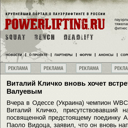
пауэрл
тяжела
фитнес
НОВОСТИ
О ПРОЕКТЕ
ПАРТНЕРЫ
ФОРУМ
АНОНСЫ
СОР
Виталий Кличко вновь хочет встре
Валуевым
Вчера в Одессе (Украина) чемпион WBC
Виталий Кличко, присутствовавший на
посвященной предстоящему поединку А
Паоло Видоца, заявил, что он вновь н